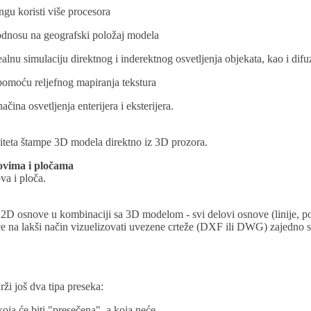
ngu koristi više procesora
 odnosu na geografski položaj modela
nu simulaciju direktnog i inderektnog osvetljenja objekata, kao i difuz
pomoću reljefnog mapiranja tekstura
ačina osvetljenja enterijera i eksterijera.
eta štampe 3D modela direktno iz 3D prozora.
dovima i pločama
a i ploča.
 osnove u kombinaciji sa 3D modelom - svi delovi osnove (linije, poligo
 na lakši način vizuelizovati uvezene crteže (DXF ili DWG) zajedno s
ži još dva tipa preseka:
koja će biti "presečena", a koja neće