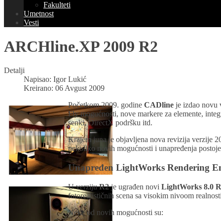
Fakulteti
Umetnost
Vesti
ARCHline.XP 2009 R2
Detalji
Napisao:
Igor Lukić
Kreirano: 06 Avgust 2009
Početkom 2009. godine
CADline
je izdao novu 
Fly mogućnosti, nove markere za elemente, integ
senki, DirectX podršku itd.
Krajem juna je objavljena nova revizija verzije 
nekoliko novih mogućnosti i unapređenja postojeć
Unapređen LightWorks Rendering E
U verziju
R2
je ugrađen novi
LightWorks 8.0 R
fotorealističnih scena sa visokim nivoom realnosti
Neke od novih mogućnosti su: