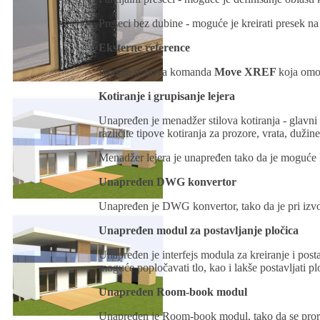
Preseci bez dubine - moguće je kreirati presek na
Eksterne reference
Dodata je nova komanda
Move XREF
koja omog
Kotiranje i grupisanje lejera
Unapređen je menadžer stilova kotiranja - glavni 
različite tipove kotiranja za prozore, vrata, dužine
Menadžer lejera je unapređen tako da je moguće kr
Unapređen DWG konvertor
Unapređen je DWG konvertor, tako da je pri izv
Unapređen modul za postavljanje pločica
Unapređen je interfejs modula za kreiranje i posta
moguće popločavati tlo, kao i lakše postavljati 
Unapređen Room-book modul
Unapređen je Room-book modul, tako da se prorač