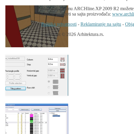
Više o programu ARCHline.XP 2009 R2 možete v
možete preuzeti sa sajta proizvođača:
www.archl
Politika privatnosti
-
Reklamiranje na sajtu
-
Obja
Copyright © 2026 Arhitektura.rs.