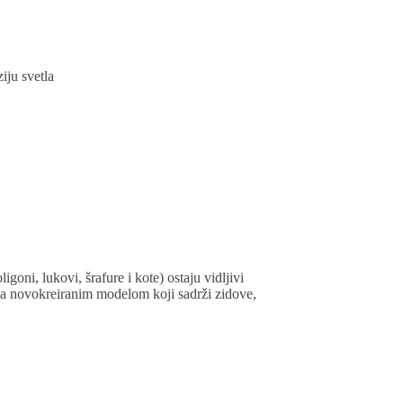
iju svetla
ni, lukovi, šrafure i kote) ostaju vidljivi
a novokreiranim modelom koji sadrži zidove,