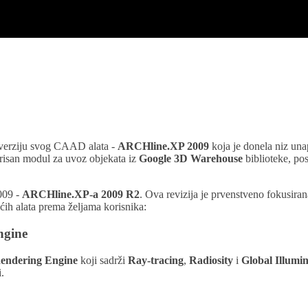
verziju svog CAAD alata -
ARCHline.XP 2009
koja je donela niz una
risan modul za uvoz objekata iz
Google 3D Warehouse
biblioteke, pos
2009 -
ARCHline.XP-a 2009 R2
. Ova revizija je prvenstveno fokusiran
ih alata prema željama korisnika:
ngine
endering Engine
koji sadrži
Ray-tracing
,
Radiosity
i
Global Illumi
.