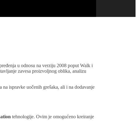
pređenja u odnosu na verziju 2008 poput Walk i
tavljanje zavesa proizvoljnog oblika, analizu
a na ispravke uočenih grešaka, ali i na dodavanje
nation
tehnologije. Ovim je omogućeno kreiranje