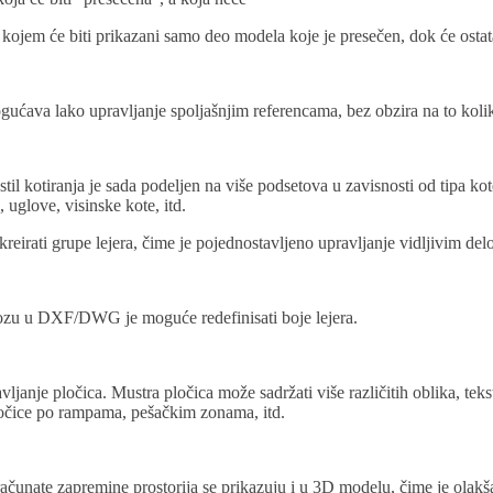
 kojem će biti prikazani samo deo modela koje je presečen, dok će ostata
ućava lako upravljanje spoljašnjim referencama, bez obzira na to kolik
stil kotiranja je sada podeljen na više podsetova u zavisnosti od tipa 
, uglove, visinske kote, itd.
eirati grupe lejera, čime je pojednostavljeno upravljanje vidljivim del
ozu u DXF/DWG je moguće redefinisati boje lejera.
vljanje pločica. Mustra pločica može sadržati više različitih oblika, teks
pločice po rampama, pešačkim zonama, itd.
unate zapremine prostorija se prikazuju i u 3D modelu, čime je olakša