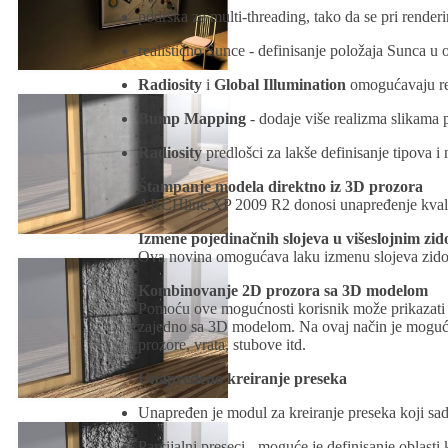
podrška za multi-threading, tako da se pri renderi
realistično Sunce - definisanje položaja Sunca u
Radiosity
i
Global Illumination
omogućavaju real
Bump Mapping
- dodaje više realizma slikama 
Radiosity
predlošci za lakše definisanje tipova i n
Štampanje modela direktno iz 3D prozora
ARCHline.XP 2009 R2 donosi unapređenje kvalit
Izmene pojedinačnih slojeva u višeslojnim zi
Ova novina omogućava laku izmenu slojeva zidov
Kombinovanje 2D prozora sa 3D modelom
Pomoću ove mogućnosti korisnik može prikazati 2D
zajedno sa 3D modelom. Na ovaj način je moguće
prozore, vrata, stubove itd.
Unapređeno kreiranje preseka
Unapređen je modul za kreiranje preseka koji sadr
Parcijalni preseci - moguće je definisanje oblasti 