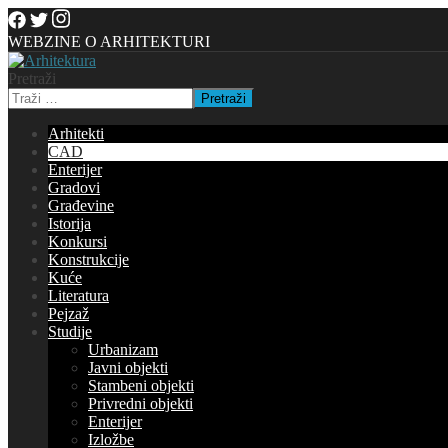
WEBZINE O ARHITEKTURI
Pretraži
Pretraži
Arhitekti
CAD
Enterijer
Gradovi
Građevine
Istorija
Konkursi
Konstrukcije
Kuće
Literatura
Pejzaž
Studije
Urbanizam
Javni objekti
Stambeni objekti
Privredni objekti
Enterijer
Izložbe