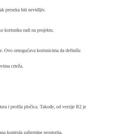
k preseka biti nevidljiv.
o korisnika radi na projektu.
kote. Ovo omogućava korisnicima da definišu
ovima crteža.
tura i profila pločica. Takođe, od verzije R2 je
na kontrola zašremine prostorija.