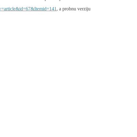
w=article&id=67&Itemid=141
, a probnu verziju