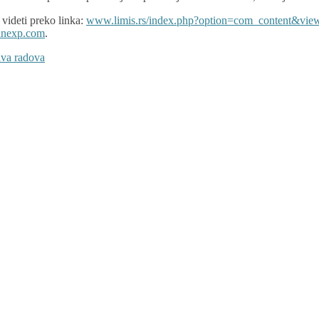
ideti preko linka:
www.limis.rs/index.php?option=com_content&vie
inexp.com
.
va radova