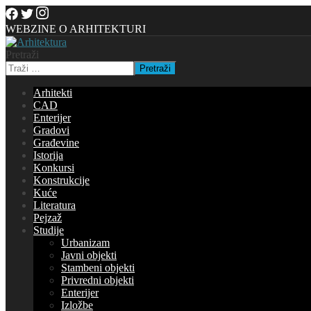
WEBZINE O ARHITEKTURI
Pretraži
Pretraži
Arhitekti
CAD
Enterijer
Gradovi
Građevine
Istorija
Konkursi
Konstrukcije
Kuće
Literatura
Pejzaž
Studije
Urbanizam
Javni objekti
Stambeni objekti
Privredni objekti
Enterijer
Izložbe