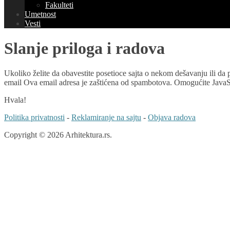
Fakulteti
Umetnost
Vesti
Slanje priloga i radova
Ukoliko želite da obavestite posetioce sajta o nekom dešavanju ili da p
email
Ova email adresa je zaštićena od spambotova. Omogućite JavaScr
Hvala!
Politika privatnosti
-
Reklamiranje na sajtu
-
Objava radova
Copyright © 2026 Arhitektura.rs.