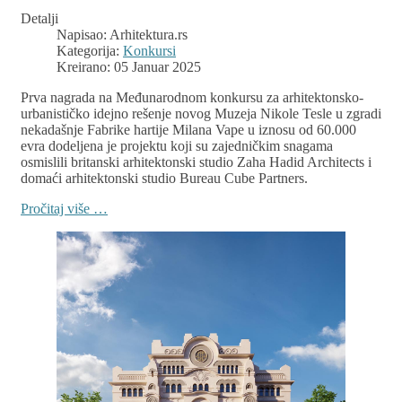
Detalji
Napisao:
Arhitektura.rs
Kategorija:
Konkursi
Kreirano: 05 Januar 2025
Prva nagrada na Međunarodnom konkursu za arhitektonsko-
urbanističko idejno rešenje novog Muzeja Nikole Tesle u zgradi
nekadašnje Fabrike hartije Milana Vape u iznosu od 60.000
evra dodeljena je projektu koji su zajedničkim snagama
osmislili britanski arhitektonski studio Zaha Hadid Architects i
domaći arhitektonski studio Bureau Cube Partners.
Pročitaj više …