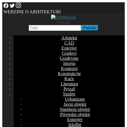
WEBZINE O ARHITEKTURI
Pretraži
Pretraži
Arhitekti
CAD
Enterijer
Gradovi
Građevine
Istorija
Konkursi
Konstrukcije
Kuće
Literatura
Pejzaž
Studije
Urbanizam
Javni objekti
Stambeni objekti
Privredni objekti
Enterijer
Izložbe