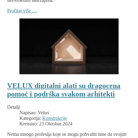
savremenim sadržajima.
Pročitaj više …
VELUX digitalni alati su dragocena
pomoć i podrška svakom arhitekti
Detalji
Napisao:
Velux
Kategorija:
Konstrukcije
Kreirano: 23 Oktobar 2024
Nema mnogo profesija koje se mogu pohvaliti time da svojim