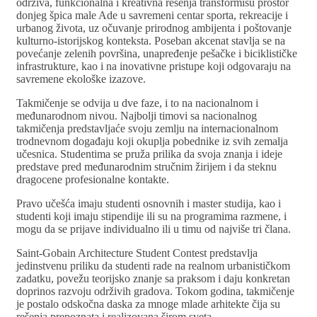
održiva, funkcionalna i kreativna rešenja transformišu prostor
donjeg špica male Ade u savremeni centar sporta, rekreacije i
urbanog života, uz očuvanje prirodnog ambijenta i poštovanje
kulturno-istorijskog konteksta. Poseban akcenat stavlja se na
povećanje zelenih površina, unapređenje pešačke i biciklističke
infrastrukture, kao i na inovativne pristupe koji odgovaraju na
savremene ekološke izazove.
Takmičenje se odvija u dve faze, i to na nacionalnom i
međunarodnom nivou. Najbolji timovi sa nacionalnog
takmičenja predstavljaće svoju zemlju na internacionalnom
trodnevnom događaju koji okuplja pobednike iz svih zemalja
učesnica. Studentima se pruža prilika da svoja znanja i ideje
predstave pred međunarodnim stručnim žirijem i da steknu
dragocene profesionalne kontakte.
Pravo učešća imaju studenti osnovnih i master studija, kao i
studenti koji imaju stipendije ili su na programima razmene, i
mogu da se prijave individualno ili u timu od najviše tri člana.
Saint-Gobain Architecture Student Contest predstavlja
jedinstvenu priliku da studenti rade na realnom urbanističkom
zadatku, povežu teorijsko znanje sa praksom i daju konkretan
doprinos razvoju održivih gradova. Tokom godina, takmičenje
je postalo odskočna daska za mnoge mlade arhitekte čija su
rešenja prepoznata i realizovana širom sveta.