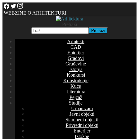
WEBZINE O ARHITEKTURI
Pretraži
Pretraži
Arhitekti
CAD
Enterijer
Gradovi
Građevine
Istorija
Konkursi
Konstrukcije
Kuće
Literatura
Pejzaž
Studije
Urbanizam
Javni objekti
Stambeni objekti
Privredni objekti
Enterijer
Izložbe