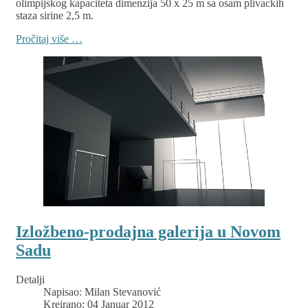
olimpijskog kapaciteta dimenzija 50 x 25 m sa osam plivackih
staza sirine 2,5 m.
Pročitaj više …
Izložbeno-prodajna galerija u Novom
Sadu
Detalji
Napisao:
Milan Stevanović
Kreirano: 04 Januar 2012