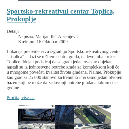
Sportsko-rekreativni centar Toplica,
Prokuplje
Detalji
Napisao:
Marijan Ilić-Arsenijević
Kreirano: 16 Oktobar 2009
Lokacija predviđena za izgradnju Sportsko-rekreativnog centra
“Toplica” nalazi se u širem centru grada, na levoj obali reke
Toplice. Ideja i podsticaj da se gradi jedan ovakav objekat
nastali su iz jednostvene potrebe grada za kompleksom koji će
u mnogome povećati kvalitet života građana. Naime, Prokuplje
kao grad sa 25 000 stanovnika trenutno ima samo jedan otvoren
bazen koji ne može da zadovonji potrebe građana tokom cele
godine.
Pročitaj više …