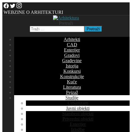
WEBZINE O ARHITEKTURI
Pretraži
Pretraži
Arhitekti
CAD
Enterijer
Gradovi
Građevine
Istorija
Konkursi
Konstrukcije
Kuće
Literatura
Pejzaž
Studije
Urbanizam
Javni objekti
Stambeni objekti
Privredni objekti
Enterijer
Izložbe