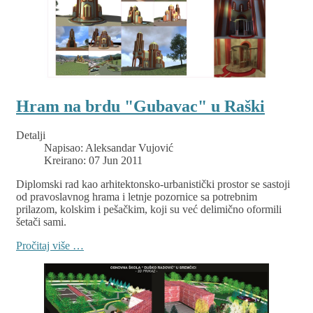
Hram na brdu "Gubavac" u Raški
Detalji
Napisao:
Aleksandar Vujović
Kreirano: 07 Jun 2011
Diplomski rad kao arhitektonsko-urbanistički prostor se sastoji
od pravoslavnog hrama i letnje pozornice sa potrebnim
prilazom, kolskim i pešačkim, koji su već delimično oformili
šetači sami.
Pročitaj više …