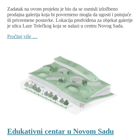
Zadatak na ovom projektu je bio da se osmisli izložbeno
prodajna galerija koja bi povremeno mogla da ugosti i putujuće
ili privremene postavke. Lokacija predviđena za objekat galerije
je ulica Laze Telečkog koja se nalazi u centru Novog Sada.
Pročitaj više …
Edukativni centar u Novom Sadu