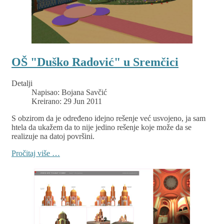
OŠ "Duško Radović" u Sremčici
Detalji
Napisao:
Bojana Savčić
Kreirano: 29 Jun 2011
S obzirom da je određeno idejno rešenje već usvojeno, ja sam
htela da ukažem da to nije jedino rešenje koje može da se
realizuje na datoj površini.
Pročitaj više …