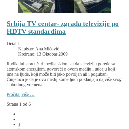
Srbija TV centar- zgrada televizije po
HDTV standardima
Detalji
Napisao:
Ana Mićović
Kreirano: 13 Oktobar 2009
Radikalni teoretičari medija skloni su da televiziju porede sa
atomskom energijom, govoreći o ovom mediju i uticaju koji
ima na ljude, koji može biti jako povoljan ali i poguban.
Činjenica je da je ovo medij kome ljudi poklanjaju najviše svog
slobodnog vremena.
Pročitaj više …
Strana 1 od 6
1