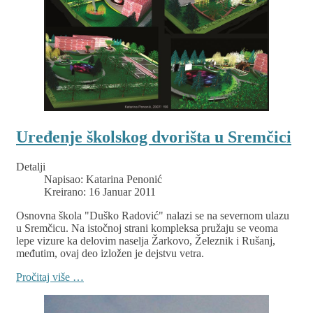
Uređenje školskog dvorišta u Sremčici
Detalji
Napisao:
Katarina Penonić
Kreirano: 16 Januar 2011
Osnovna škola "Duško Radović" nalazi se na severnom ulazu
u Sremčicu. Na istočnoj strani kompleksa pružaju se veoma
lepe vizure ka delovim naselja Žarkovo, Železnik i Rušanj,
međutim, ovaj deo izložen je dejstvu vetra.
Pročitaj više …