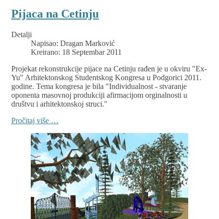
Pijaca na Cetinju
Detalji
Napisao:
Dragan Marković
Kreirano: 18 Septembar 2011
Projekat rekonstrukcije pijace na Cetinju rađen je u okviru "Ex-
Yu" Arhitektonskog Studentskog Kongresa u Podgorici 2011.
godine. Tema kongresa je bila "Individualnost - stvaranje
oponenta masovnoj produkciji afirmacijom orginalnosti u
društvu i arhitektonskoj struci."
Pročitaj više …