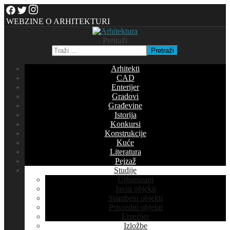
WEBZINE O ARHITEKTURI
Pretraži
Pretraži
Arhitekti
CAD
Enterijer
Gradovi
Građevine
Istorija
Konkursi
Konstrukcije
Kuće
Literatura
Pejzaž
Studije
Urbanizam
Javni objekti
Stambeni objekti
Privredni objekti
Enterijer
Izložbe