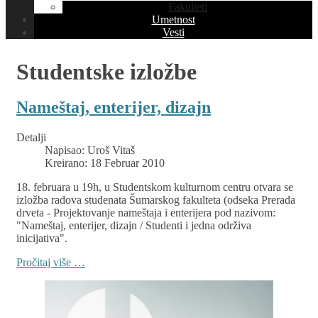
Fakulteti
Umetnost
Vesti
Studentske izložbe
Nameštaj, enterijer, dizajn
Detalji
Napisao:
Uroš Vitaš
Kreirano: 18 Februar 2010
18. februara u 19h, u Studentskom kulturnom centru otvara se
izložba radova studenata Šumarskog fakulteta (odseka Prerada
drveta - Projektovanje nameštaja i enterijera pod nazivom:
"Nameštaj, enterijer, dizajn / Studenti i jedna održiva
inicijativa".
Pročitaj više …