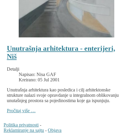
Unutrašnja arhitektura - enterijeri,
Niš
Detalji
Napisao:
Nisa GAF
Kreirano: 05 Jul 2001
Unutrašnja arhitektura kao posledica i cilj arhitektonske
strukture nalazi svoje opravdanje u integralnom oblikovanju
unutašnjeg prostora sa pojedinostima koje ga ispunjuju.
Pročitaj više …
Politika privatnosti
-
Reklamiranje na sajtu
-
Objava