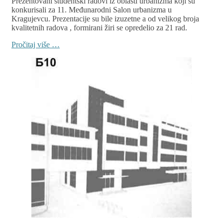
Prezentovani studentski radovi iz oblasti urbanizma koji su
konkurisali za 11. Međunarodni Salon urbanizma u
Kragujevcu. Prezentacije su bile izuzetne a od velikog broja
kvalitetnih radova , formirani žiri se opredelio za 21 rad.
Pročitaj više …