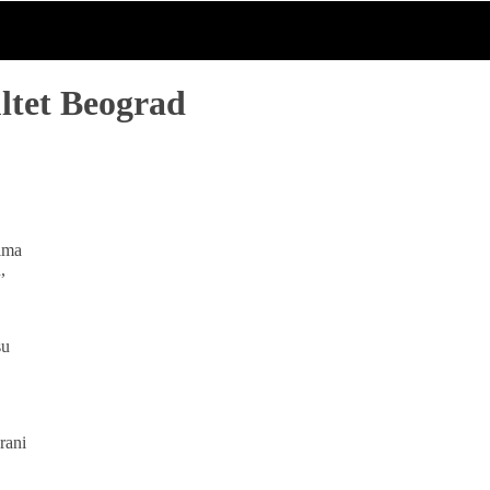
ltet Beograd
tima
,
su
rani