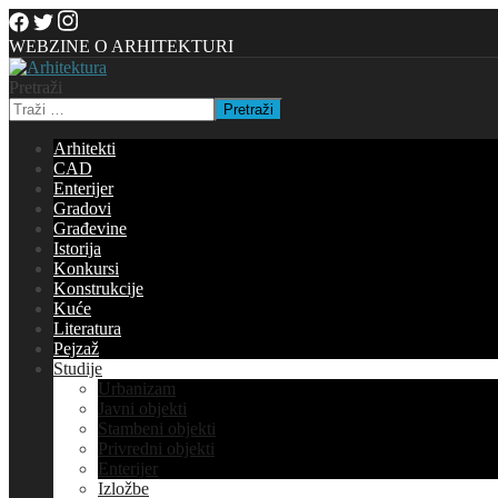
WEBZINE O ARHITEKTURI
Pretraži
Pretraži
Arhitekti
CAD
Enterijer
Gradovi
Građevine
Istorija
Konkursi
Konstrukcije
Kuće
Literatura
Pejzaž
Studije
Urbanizam
Javni objekti
Stambeni objekti
Privredni objekti
Enterijer
Izložbe