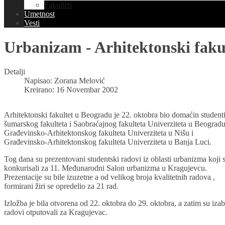
Fakulteti
Umetnost
Vesti
Urbanizam - Arhitektonski faku
Detalji
Napisao:
Zorana Melović
Kreirano: 16 Novembar 2002
Arhitektonski fakultet u Beogradu je 22. oktobra bio domaćin studen
šumarskog fakulteta i Saobraćajnog fakulteta Univerziteta u Beogradu
Građevinsko-Arhitektonskog fakulteta Univerziteta u Nišu i
Građevinsko-Arhitektonskog fakulteta Univerziteta u Banja Luci.
Tog dana su prezentovani studentski radovi iz oblasti urbanizma koji 
konkurisali za 11. Međunarodni Salon urbanizma u Kragujevcu.
Prezentacije su bile izuzetne a od velikog broja kvalitetnih radova ,
formirani žiri se opredelio za 21 rad.
Izložba je bila otvorena od 22. oktobra do 29. oktobra, a zatim su izab
radovi otputovali za Kragujevac.