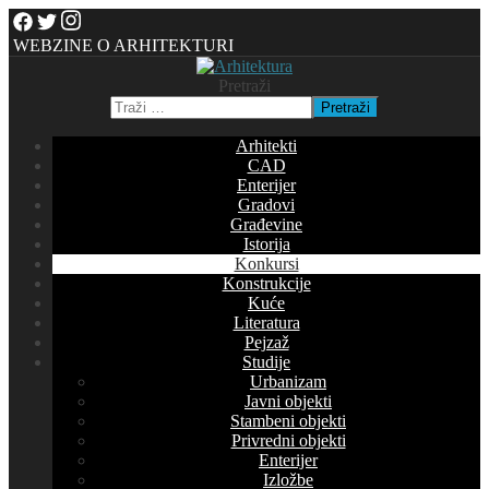
WEBZINE O ARHITEKTURI
Pretraži
Pretraži
Arhitekti
CAD
Enterijer
Gradovi
Građevine
Istorija
Konkursi
Konstrukcije
Kuće
Literatura
Pejzaž
Studije
Urbanizam
Javni objekti
Stambeni objekti
Privredni objekti
Enterijer
Izložbe