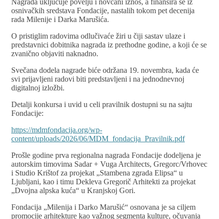
Nagrada uključuje povelju i novčani iznos, a finansira se iz
osnivačkih sredstava Fondacije, nastalih tokom pet decenija
rada Milenije i Darka Marušića.
O pristiglim radovima odlučivaće žiri u čiji sastav ulaze i
predstavnici dobitnika nagrada iz prethodne godine, a koji će se
zvanično objaviti naknadno.
Svečana dodela nagrade biće održana 19. novembra, kada će
svi prijavljeni radovi biti predstavljeni i na jednodnevnoj
digitalnoj izložbi.
Detalji konkursa i uvid u celi pravilnik dostupni su na sajtu
Fondacije:
https://mdmfondacija.org/wp-
content/uploads/2026/06/MDM_fondacija_Pravilnik.pdf
Prošle godine prva regionalna nagrada Fondacije dodeljena je
autorskim timovima Sadar + Vuga Architects, Gregorc/Vrhovec
i Studio Krištof za projekat „Stambena zgrada Elipsa“ u
Ljubljani, kao i timu Dekleva Gregorič Arhitekti za projekat
„Dvojna alpska kuća“ u Kranjskoj Gori.
Fondacija „Milenija i Darko Marušić“ osnovana je sa ciljem
promocije arhitekture kao važnog segmenta kulture, očuvanja