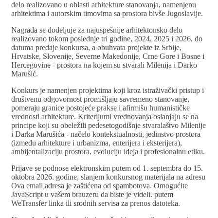
delo realizovano u oblasti arhitekture stanovanja, namenjenu
arhitektima i autorskim timovima sa prostora bivše Jugoslavije.
Nagrada se dodeljuje za najuspešnije arhitektonsko delo
realizovano tokom poslednje tri godine, 2024, 2025 i 2026, do
datuma predaje konkursa, a obuhvata projekte iz Srbije,
Hrvatske, Slovenije, Severne Makedonije, Crne Gore i Bosne i
Hercegovine - prostora na kojem su stvarali Milenija i Darko
Marušić.
Konkurs je namenjen projektima koji kroz istraživački pristup i
društvenu odgovornost promišljaju savremeno stanovanje,
pomeraju granice postojeće prakse i afirmišu humanističke
vrednosti arhitekture. Kriterijumi vrednovanja oslanjaju se na
principe koji su obeležili pedesetogodišnje stvaralaštvo Milenije
i Darka Marušića - načelo kontekstualnosti, jedinstvo prostora
(između arhitekture i urbanizma, enterijera i eksterijera),
ambijentalizaciju prostora, evoluciju ideja i profesionalnu etiku.
Prijave se podnose elektronskim putem od 1. septembra do 15.
oktobra 2026. godine, slanjem konkursnog materijala na adresu
Ova email adresa je zaštićena od spambotova. Omogućite
JavaScript u vašem brauzeru da biste je videli.
putem
WeTransfer linka ili srodnih servisa za prenos datoteka.