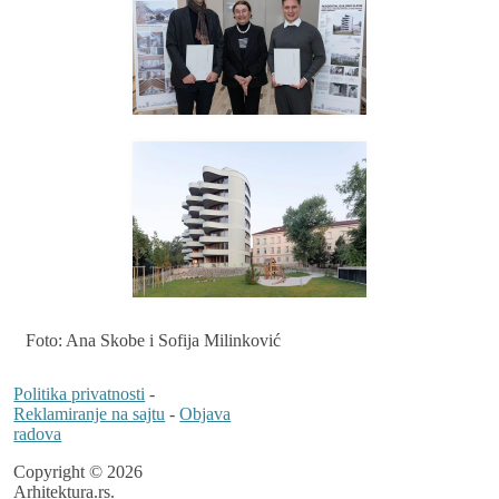
Foto: Ana Skobe i Sofija Milinković
Politika privatnosti
-
Reklamiranje na sajtu
-
Objava
radova
Copyright © 2026
Arhitektura.rs.