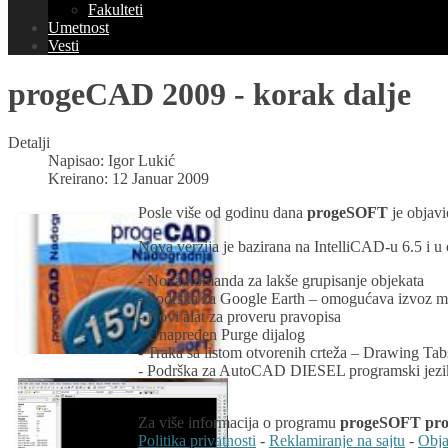
Fakulteti
Umetnost
Vesti
progeCAD 2009 - korak dalje
Detalji
Napisao:
Igor Lukić
Kreirano: 12 Januar 2009
Posle više od godinu dana
progeSOFT
je objav
Nova verzija je bazirana na IntelliCAD-u 6.5 i u
- Nova komanda za lakše grupisanje objekata
- Podrška za Google Earth – omogućava izvoz m
- Novi alat za proveru pravopisa
- Unapređen Purge dijalog
- Traka sa listom otvorenih crteža – Drawing Tab
- Podrška za AutoCAD DIESEL programski jezi
…
Za više informacija o programu
progeSOFT pr
Politika privatnosti
-
Reklamiranje na sajtu
-
Obja