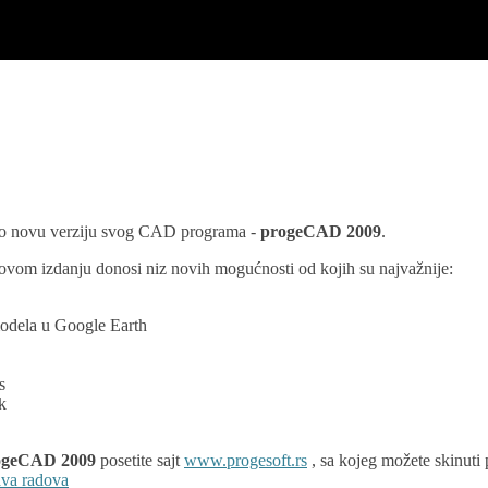
io novu verziju svog CAD programa -
progeCAD 2009
.
 ovom izdanju donosi niz novih mogućnosti od kojih su najvažnije:
odela u Google Earth
s
k
ogeCAD 2009
posetite sajt
www.progesoft.rs
, sa kojeg možete skinuti
va radova