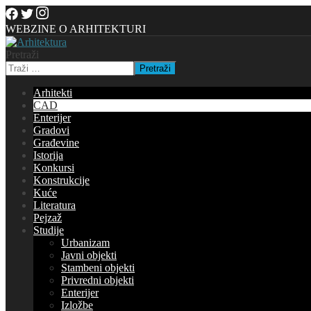
WEBZINE O ARHITEKTURI
Pretraži
Pretraži
Arhitekti
CAD
Enterijer
Gradovi
Građevine
Istorija
Konkursi
Konstrukcije
Kuće
Literatura
Pejzaž
Studije
Urbanizam
Javni objekti
Stambeni objekti
Privredni objekti
Enterijer
Izložbe