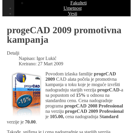
Fakulteti
Umetnost
Vesti
progeCAD 2009 promotivna
kampanja
Detalji
Napisao:
Igor Lukić
Kreirano: 27 Mart 2009
Povodom izlaska familije
progeCAD
2009
CAD alata počela je promotivna
kampanja u toku koje je moguće izvršiti
nadogradnju starijih verzija
progeCAD
-a
sa popustom od
15%
u odnosu na
standardnu cenu. Cena nadogradnje
programa
progeCAD 2008 Professional
na verziju
progeCAD 2009 Professional
je
105.00,
cena nadogradnja
Standard
verzije je
70.00
.
Takođe, snižena je i cena nadogradnje sa starijih verzija