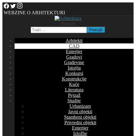
WEBZINE O ARHITEKTURI
Pretraži
Pretraži
Arhitekti
CAD
Enterijer
Gradovi
Građevine
Istorija
Konkursi
Konstrukcije
Kuće
Literatura
Pejzaž
Studije
Urbanizam
Javni objekti
Stambeni objekti
Privredni objekti
Enterijer
Izložbe