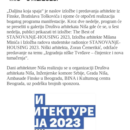
„Daljina koja spaja“ je naslov izložbe i predavanja arhitekte iz
Finske, Bratislava Toškovića i njome će otpočeti realizacija
bogatog programa manifestacije. Kroz dve nedelje, program će
se preseliti u galeriju Društva arhitekata Niša gde će se, u šest
nedelja, publici prikazati tri izložbe: The Best of
STANOVANjE-HOUSING 2023, Izložba arhitekte Milana
Minića i Izložba radova studentske radionice STANOVANjE-
HOUSING 2023. Niški arhitekta, Zoran Čemerikić, održaće
predavanje na temu „Izgradnja niške Tvrđave – činjenice i nova
tumačenja“.
Dani arhitekture Niša realizuju se u organizaciji Društva
arhitekata Niša, Inženjerske komore Srbije, Grada Niša,
Ambasade Finske u Beogradu, BINA i Kulturnog centra
Beograda, uz podršku brojnih sponzora.