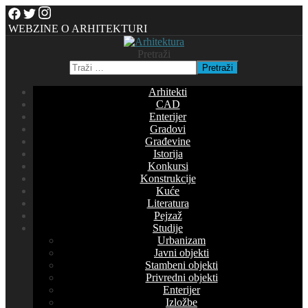
WEBZINE O ARHITEKTURI
Pretraži
Pretraži
Arhitekti
CAD
Enterijer
Gradovi
Građevine
Istorija
Konkursi
Konstrukcije
Kuće
Literatura
Pejzaž
Studije
Urbanizam
Javni objekti
Stambeni objekti
Privredni objekti
Enterijer
Izložbe