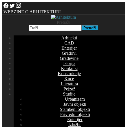
WEBZINE O ARHITEKTURI
Pretraži
Pretraži
Arhitekti
CAD
Enterijer
Gradovi
Građevine
Istorija
Konkursi
Konstrukcije
Kuće
Literatura
Pejzaž
Studije
Urbanizam
Javni objekti
Stambeni objekti
Privredni objekti
Enterijer
Izložbe