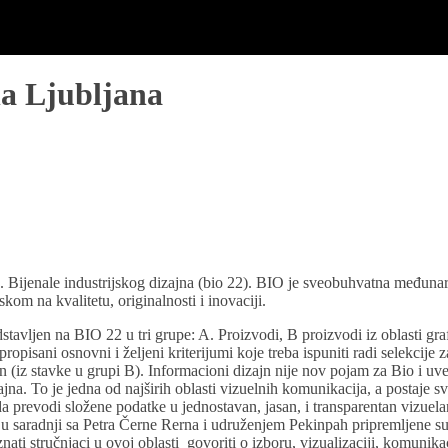
na Ljubljana
 Bijenale industrijskog dizajna (bio 22). BIO je sveobuhvatna međunaro
om na kvalitetu, originalnosti i inovaciji.
dstavljen na BIO 22 u tri grupe: A. Proizvodi, B proizvodi iz oblasti gr
ropisani osnovni i željeni kriterijumi koje treba ispuniti radi selekcije
 (iz stavke u grupi B). Informacioni dizajn nije nov pojam za Bio i uvek
ajna. To je jedna od najširih oblasti vizuelnih komunikacija, a postaje 
a prevodi složene podatke u jednostavan, jasan, i transparentan vizuel
ti, u saradnji sa Petra Černe Rerna i udruženjem Pekinpah pripremljene s
i stručnjaci u ovoj oblasti govoriti o izboru, vizualizaciji, komunikac