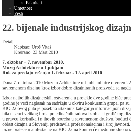
Fakulteti
Umetnost
Vesti
22. bijenale industrijskog dizaj
Detalji
Napisao:
Uroš Vitaš
Kreirano: 23 Mart 2010
7. oktobar – 7. novembar 2010.
Muzej Arhitekture u Ljubljani
Rok za predaju rešenja: 1. februar - 12. april 2010
Dana 7. oktobra 2010 Muzeju Arhitekture u Ljubljani biće otvoren 22.
savremenom dizajnu kroz izbor dobro dizajniranih proizvoda sa naglask
Izbor najboljih dizajnerskih ostvarenja u protekle dve godine biće pre
godine je veći naglasak na sadržaju u okviru konkursnih grupa, pa su p
BIO 22 ovog puta je posebno istaknuta kategorija informacijioni dizajn
bila u senci velikog broja pojedinačnih radova iz oblasti grafičkog diz
u pravcu korisnika i njihovih potreba u savremenom društvu, budući d
oblast dizajna u Sloveniji predstavila profesionalacima i široj javnos
razne prateće manifestacije na BIO 22 na kojima će međunarodno priznat