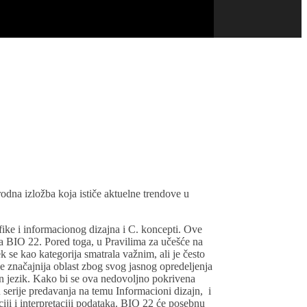
dna izložba koja ističe aktuelne trendove u
afike i informacionog dizajna i C. koncepti. Ove
 za BIO 22. Pored toga, u Pravilima za učešće na
 se kao kategorija smatrala važnim, ali je često
sve značajnija oblast zbog svog jasnog opredeljenja
an jezik. Kako bi se ova nedovoljno pokrivena
u serije predavanja na temu Informacioni dizajn, i
iji i interpretaciji podataka. BIO 22 će posebnu