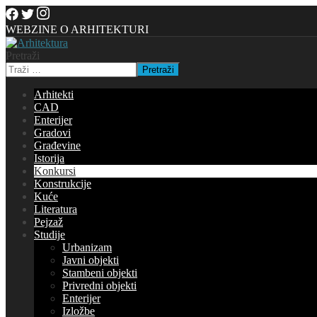
WEBZINE O ARHITEKTURI
Pretraži
Pretraži
Arhitekti
CAD
Enterijer
Gradovi
Građevine
Istorija
Konkursi
Konstrukcije
Kuće
Literatura
Pejzaž
Studije
Urbanizam
Javni objekti
Stambeni objekti
Privredni objekti
Enterijer
Izložbe