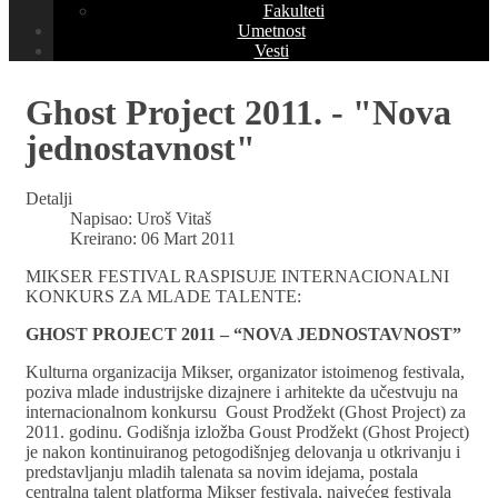
Fakulteti
Umetnost
Vesti
Ghost Project 2011. - "Nova
jednostavnost"
Detalji
Napisao:
Uroš Vitaš
Kreirano: 06 Mart 2011
MIKSER FESTIVAL RASPISUJE INTERNACIONALNI
KONKURS ZA MLADE TALENTE:
GHOST PROJECT 2011 – “NOVA JEDNOSTAVNOST”
Kulturna organizacija Mikser, organizator istoimenog festivala,
poziva mlade industrijske dizajnere i arhitekte da učestvuju na
internacionalnom konkursu Goust Prodžekt (Ghost Project) za
2011. godinu. Godišnja izložba Goust Prodžekt (Ghost Project)
je nakon kontinuiranog petogodišnjeg delovanja u otkrivanju i
predstavljanju mladih talenata sa novim idejama, postala
centralna talent platforma Mikser festivala, najvećeg festivala