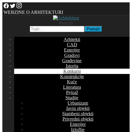
WEBZINE O ARHITEKTURI
Pretraži
Pretraži
Arhitekti
CAD
Enterijer
Gradovi
Građevine
Istorija
Konkursi
Konstrukcije
Kuće
Literatura
Pejzaž
Studije
Urbanizam
Javni objekti
Stambeni objekti
Privredni objekti
Enterijer
Izložbe