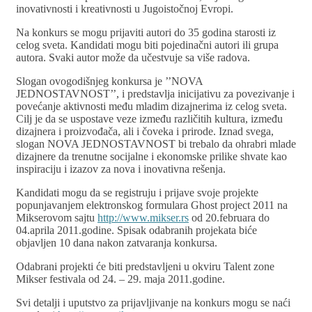
inovativnosti i kreativnosti u Jugoistočnoj Evropi.
Na konkurs se mogu prijaviti autori do 35 godina starosti iz
celog sveta. Kandidati mogu biti pojedinačni autori ili grupa
autora. Svaki autor može da učestvuje sa više radova.
Slogan ovogodišnjeg konkursa je ’’NOVA
JEDNOSTAVNOST’’, i predstavlja inicijativu za povezivanje i
povećanje aktivnosti među mladim dizajnerima iz celog sveta.
Cilj je da se uspostave veze između različitih kultura, između
dizajnera i proizvođača, ali i čoveka i prirode. Iznad svega,
slogan NOVA JEDNOSTAVNOST bi trebalo da ohrabri mlade
dizajnere da trenutne socijalne i ekonomske prilike shvate kao
inspiraciju i izazov za nova i inovativna rešenja.
Kandidati mogu da se registruju i prijave svoje projekte
popunjavanjem elektronskog formulara Ghost project 2011 na
Mikserovom sajtu
http://
www.mikser.rs
od 20.februara do
04.aprila 2011.godine. Spisak odabranih projekata biće
objavljen 10 dana nakon zatvaranja konkursa.
Odabrani projekti će biti predstavljeni u okviru Talent zone
Mikser festivala od 24. – 29. maja 2011.godine.
Svi detalji i uputstvo za prijavljivanje na konkurs mogu se naći