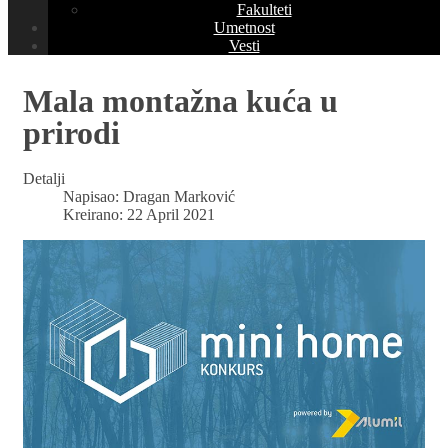
Fakulteti
Umetnost
Vesti
Mala montažna kuća u
prirodi
Detalji
Napisao:
Dragan Marković
Kreirano: 22 April 2021