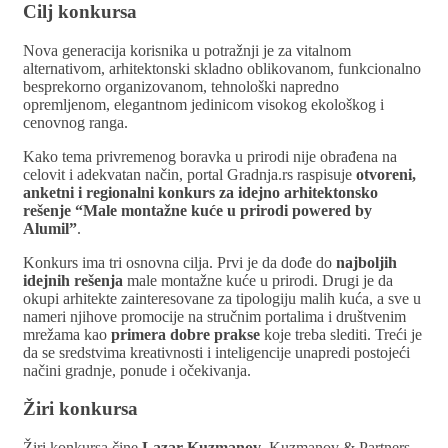
Cilj konkursa
Nova generacija korisnika u potražnji je za vitalnom
alternativom, arhitektonski skladno oblikovanom, funkcionalno
besprekorno organizovanom, tehnološki napredno
opremljenom, elegantnom jedinicom visokog ekološkog i
cenovnog ranga.
Kako tema privremenog boravka u prirodi nije obrađena na
celovit i adekvatan način, portal Gradnja.rs raspisuje
otvoreni,
anketni i regionalni konkurs za idejno arhitektonsko
rešenje “Male montažne kuće u prirodi powered by
Alumil”
.
Konkurs ima tri osnovna cilja. Prvi je da dođe do
najboljih
idejnih rešenja
male montažne kuće u prirodi. Drugi je da
okupi arhitekte zainteresovane za tipologiju malih kuća, a sve u
nameri njihove promocije na stručnim portalima i društvenim
mrežama kao
primera dobre prakse
koje treba slediti. Treći je
da se sredstvima kreativnosti i inteligencije unapredi postojeći
načini gradnje, ponude i očekivanja.
Žiri konkursa
Žiri konkursa čine
Lazar Kuzmanov
, Kuzmanov & Partners,