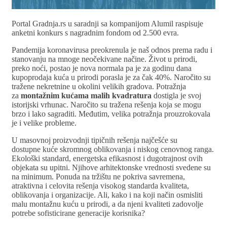
Portal Gradnja.rs u saradnji sa kompanijom Alumil raspisuje
anketni konkurs s nagradnim fondom od 2.500 evra.
Pandemija koronavirusa preokrenula je naš odnos prema radu i
stanovanju na mnoge neočekivane načine. Život u prirodi,
preko noći, postao je nova normala pa je za godinu dana
kupoprodaja kuća u prirodi porasla je za čak 40%. Naročito su
tražene nekretnine u okolini velikih gradova. Potražnja
za
montažnim kućama malih kvadratura
dostigla je svoj
istorijski vrhunac. Naročito su tražena rešenja koja se mogu
brzo i lako sagraditi. Međutim, velika potražnja prouzrokovala
je i velike probleme.
U masovnoj proizvodnji tipičnih rešenja najčešće su
dostupne kuće skromnog oblikovanja i niskog cenovnog ranga.
Ekološki standard, energetska efikasnost i dugotrajnost ovih
objekata su upitni. Njihove arhitektonske vrednosti svedene su
na minimum. Ponuda na tržištu ne pokriva savremena,
atraktivna i celovita rešenja visokog standarda kvaliteta,
oblikovanja i organizacije. Ali, kako i na koji način osmisliti
malu montažnu kuću u prirodi, a da njeni kvaliteti zadovolje
potrebe sofisticirane generacije korisnika?