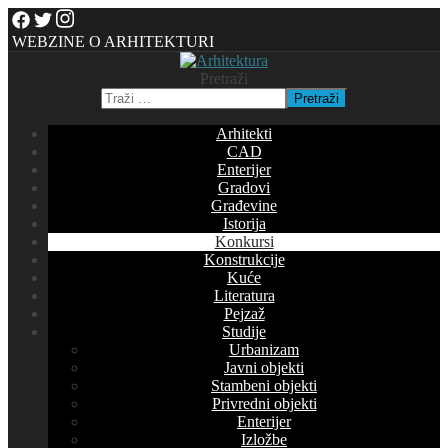
WEBZINE O ARHITEKTURI
Pretraži
Pretraži
Arhitekti
CAD
Enterijer
Gradovi
Građevine
Istorija
Konkursi
Konstrukcije
Kuće
Literatura
Pejzaž
Studije
Urbanizam
Javni objekti
Stambeni objekti
Privredni objekti
Enterijer
Izložbe