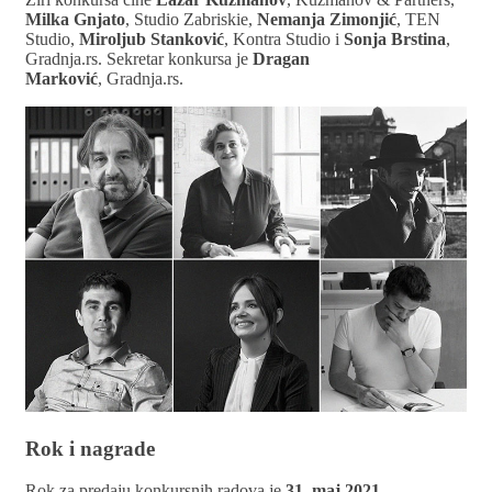
Milka Gnjato
, Studio Zabriskie,
Nemanja Zimonjić
, TEN
Studio,
Miroljub Stanković
, Kontra Studio i
Sonja Brstina
,
Gradnja.rs. Sekretar konkursa je
Dragan
Marković
, Gradnja.rs.
Rok i nagrade
Rok za predaju konkursnih radova je
31. maj 2021.