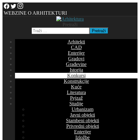
WEBZINE O ARHITEKTURI
Pretraži
Pretraži
Arhitekti
CAD
Enterijer
Gradovi
Građevine
Istorija
Konkursi
Konstrukcije
Kuće
Literatura
Pejzaž
Studije
Urbanizam
Javni objekti
Stambeni objekti
Privredni objekti
Enterijer
Izložbe