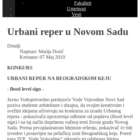
Fakulteti
Umetnost
Vesti
Urbani reper u Novom Sadu
Detalji
Napisao:
Marija Dorić
Kreirano: 07 Maj 2010
KONKURS
URBANI REPER NA BEOGRADSKOM KEJU
- flood level sign -
Javno Vodoprivredno preduzeće Vode Vojvodine Novi Sad
poziva studente arhitekture i dizajna, da svojim kreativnim i
svežim idejama učestvuju na konkursu za izradu Urbanog
repera - pokazivača upozorenja odbrane od poplava (flood level
sign) i na taj način doprinesu važnoj temi života grada Novog
Sada. Prema prvoplasiranom Idejnom rešenju, pokazivač će biti
izveden i postavljen na pešačkoj zoni Beogradskog keja. Pored
toga JVP „Vode Vojvodine“ otkupiće tri odabrana Idejna