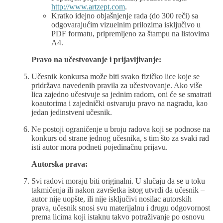
http://www.artzept.com
.
Kratko idejno objašnjenje rada (do 300 reči) sa
odgovarajućim vizuelnim prilozima isključivo u
PDF formatu, pripremljeno za štampu na listovima
A4.
Pravo na učestvovanje i prijavljivanje:
Učesnik konkursa može biti svako fizičko lice koje se
pridržava navedenih pravila za učestvovanje. Ako više
lica zajedno učestvuje sa jednim radom, oni će se smatrati
koautorima i zajednički ostvaruju pravo na nagradu, kao
jedan jedinstveni učesnik.
Ne postoji ograničenje u broju radova koji se podnose na
konkurs od strane jednog učesnika, s tim što za svaki rad
isti autor mora podneti pojedinačnu prijavu.
Autorska prava:
Svi radovi moraju biti originalni. U slučaju da se u toku
takmičenja ili nakon završetka istog utvrdi da učesnik –
autor nije uopšte, ili nije isključivi nosilac autorskih
prava, učesnik snosi svu materijalnu i drugu odgovornost
prema licima koji istaknu takvo potraživanje po osnovu