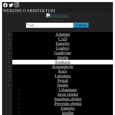
WEBZINE O ARHITEKTURI
Pretraži
Pretraži
Arhitekti
CAD
Enterijer
Gradovi
Građevine
Istorija
Konkursi
Konstrukcije
Kuće
Literatura
Pejzaž
Studije
Urbanizam
Javni objekti
Stambeni objekti
Privredni objekti
Enterijer
Izložbe