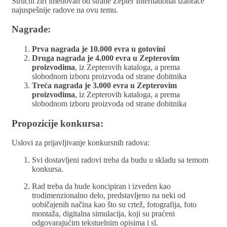
Stručni žiri imenovan od strane Zepter International izabraće
najuspešnije radove na ovu temu.
Nagrade:
Prva nagrada je 10.000 evra u gotovini
Druga nagrada je 4.000 evra u Zepterovim
proizvodima
, iz Zepterovih kataloga, a prema
slobodnom izboru proizvoda od strane dobitnika
Treća nagrada je 3.000 evra u Zepterovim
proizvodima
, iz Zepterovih kataloga, a prema
slobodnom izboru proizvoda od strane dobitnika
Propozicije konkursa:
Uslovi za prijavljivanje konkursnih radova:
Svi dostavljeni radovi treba da budu u skladu sa temom
konkursa.
Rad treba da bude koncipiran i izveden kao
trodimenzionalno delo, predstavljeno na neki od
uobičajenih načina kao što su crtež, fotografija, foto
montaža, digitalna simulacija, koji su praćeni
odgovarajućim tekstuelnim opisima i sl.