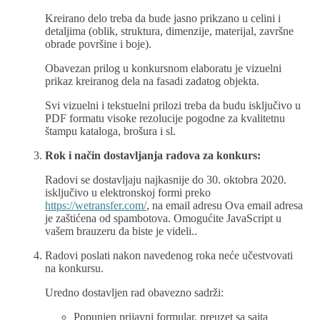
Kreirano delo treba da bude jasno prikzano u celini i
detaljima (oblik, struktura, dimenzije, materijal, završne
obrade površine i boje).
Obavezan prilog u konkursnom elaboratu je vizuelni
prikaz kreiranog dela na fasadi zadatog objekta.
Svi vizuelni i tekstuelni prilozi treba da budu isključivo u
PDF formatu visoke rezolucije pogodne za kvalitetnu
štampu kataloga, brošura i sl.
Rok i način dostavljanja radova za konkurs:
Radovi se dostavljaju najkasnije do 30. oktobra 2020.
isključivo u elektronskoj formi preko
https://wetransfer.com/
, na email adresu
Ova email adresa
je zaštićena od spambotova. Omogućite JavaScript u
vašem brauzeru da biste je videli.
.
Radovi poslati nakon navedenog roka neće učestvovati
na konkursu.
Uredno dostavljen rad obavezno sadrži:
Popunjen prijavni formular, preuzet sa sajta