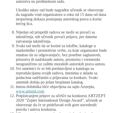
autorstva na predmetnom radu.
Ukoliko takav rad bude nagrađen učesnik se obavezuje
da nagradu vrati organizatoru u roku od 15 dana od dana
nespornog dokaza postojanja autorskog prava u korist
trećeg lica.
Nijedan od prispelih radova ne može se povući sa
takmičenja, niti učesnik povući prijavu, pre datuma
zatvaranja takmičenja.
Svaki rad može da se koristi za izložbe, kataloge u
marketinške i promotivne svrhe, za koje organizator bude
smatrao da su odgovarajuće, bez posebne saglasnosti,
prisustva ili nadoknade autoru, prostorno i vremenski
neograničeno uz zaštitu moralnih autorskih prava autora.
Svi umetnici će se biti predstavljeni u katalogu sa
reprodukcijama svojih radova, imenima u skladu sa
podacima sadržanim u prijavama za konkurs. Svaki
umetnik dobija po jedan besplatan katalog.
lmena dobitnika biće objavljena na sajtu Artzepta,
www.artzept.com
Potpisivanjem prijave za učešće na konkursu ARTZEPT
2020 "Zepter International Design Award”, učesnik se
obavezuje da će se pridržavati svih gore navedenih
pravila i uslova konkursa.