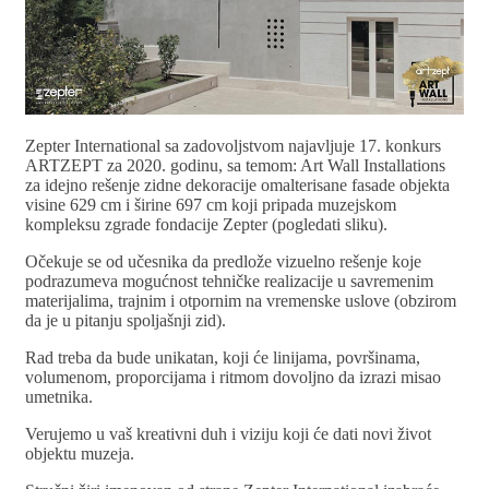
Zepter International sa zadovoljstvom najavljuje 17. konkurs
ARTZEPT za 2020. godinu, sa temom: Art Wall Installations
za idejno rešenje zidne dekoracije omalterisane fasade objekta
visine 629 cm i širine 697 cm koji pripada muzejskom
kompleksu zgrade fondacije Zepter (pogledati sliku).
Očekuje se od učesnika da predlože vizuelno rešenje koje
podrazumeva mogućnost tehničke realizacije u savremenim
materijalima, trajnim i otpornim na vremenske uslove (obzirom
da je u pitanju spoljašnji zid).
Rad treba da bude unikatan, koji će linijama, površinama,
volumenom, proporcijama i ritmom dovoljno da izrazi misao
umetnika.
Verujemo u vaš kreativni duh i viziju koji će dati novi život
objektu muzeja.