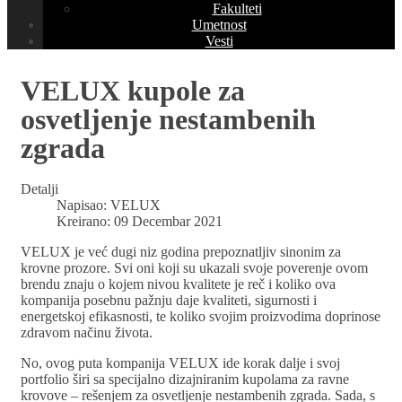
Fakulteti
Umetnost
Vesti
VELUX kupole za
osvetljenje nestambenih
zgrada
Detalji
Napisao:
VELUX
Kreirano: 09 Decembar 2021
VELUX je već dugi niz godina prepoznatljiv sinonim za
krovne prozore. Svi oni koji su ukazali svoje poverenje ovom
brendu znaju o kojem nivou kvalitete je reč i koliko ova
kompanija posebnu pažnju daje kvaliteti, sigurnosti i
energetskoj efikasnosti, te koliko svojim proizvodima doprinose
zdravom načinu života.
No, ovog puta kompanija VELUX ide korak dalje i svoj
portfolio širi sa specijalno dizajniranim kupolama za ravne
krovove – rešenjem za osvetljenje nestambenih zgrada. Sada, s