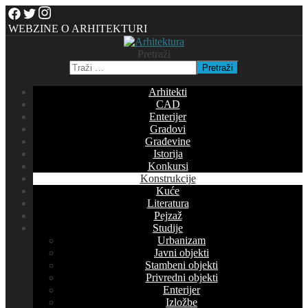
WEBZINE O ARHITEKTURI
Pretraži
Pretraži
Arhitekti
CAD
Enterijer
Gradovi
Građevine
Istorija
Konkursi
Konstrukcije
Kuće
Literatura
Pejzaž
Studije
Urbanizam
Javni objekti
Stambeni objekti
Privredni objekti
Enterijer
Izložbe