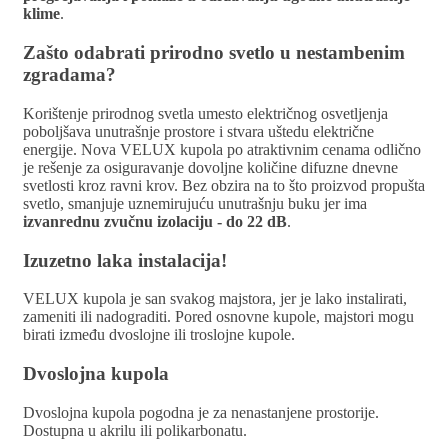
klime
.
Zašto odabrati prirodno svetlo u nestambenim
zgradama?
Korištenje prirodnog svetla umesto električnog osvetljenja
poboljšava unutrašnje prostore i stvara uštedu električne
energije. Nova VELUX kupola po atraktivnim cenama odlično
je rešenje za osiguravanje dovoljne količine difuzne dnevne
svetlosti kroz ravni krov. Bez obzira na to što proizvod propušta
svetlo, smanjuje uznemirujuću unutrašnju buku jer ima
izvanrednu zvučnu izolaciju - do 22 dB
.
Izuzetno laka instalacija!
VELUX kupola je san svakog majstora, jer je lako instalirati,
zameniti ili nadograditi. Pored osnovne kupole, majstori mogu
birati između dvoslojne ili troslojne kupole.
Dvoslojna kupola
Dvoslojna kupola pogodna je za nenastanjene prostorije.
Dostupna u akrilu ili polikarbonatu.