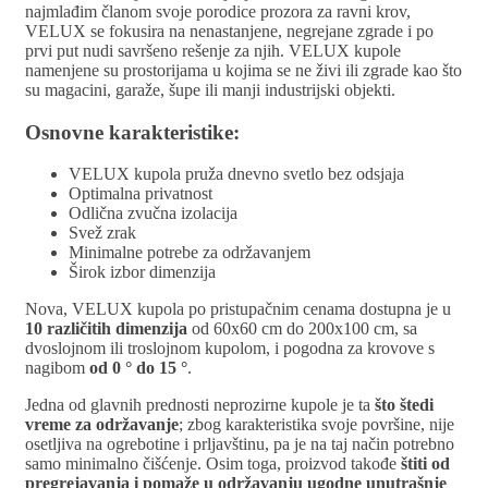
najmlađim članom svoje porodice prozora za ravni krov,
VELUX se fokusira na nenastanjene, negrejane zgrade i po
prvi put nudi savršeno rešenje za njih. VELUX kupole
namenjene su prostorijama u kojima se ne živi ili zgrade kao što
su magacini, garaže, šupe ili manji industrijski objekti.
Osnovne karakteristike:
VELUX kupola pruža dnevno svetlo bez odsjaja
Optimalna privatnost
Odlična zvučna izolacija
Svež zrak
Minimalne potrebe za održavanjem
Širok izbor dimenzija
Nova, VELUX kupola po pristupačnim cenama dostupna je u
10 različitih dimenzija
od 60x60 cm do 200x100 cm, sa
dvoslojnom ili troslojnom kupolom, i pogodna za krovove s
nagibom
od 0 ° do 15 °
.
Jedna od glavnih prednosti neprozirne kupole je ta
što štedi
vreme za održavanje
; zbog karakteristika svoje površine, nije
osetljiva na ogrebotine i prljavštinu, pa je na taj način potrebno
samo minimalno čišćenje. Osim toga, proizvod takođe
štiti od
pregrejavanja i pomaže u održavanju ugodne unutrašnje