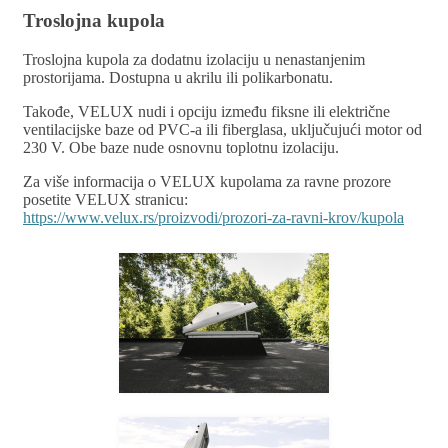
Troslojna kupola
Troslojna kupola za dodatnu izolaciju u nenastanjenim
prostorijama. Dostupna u akrilu ili polikarbonatu.
Takođe, VELUX nudi i opciju između fiksne ili električne
ventilacijske baze od PVC-a ili fiberglasa, uključujući motor od
230 V. Obe baze nude osnovnu toplotnu izolaciju.
Za više informacija o VELUX kupolama za ravne prozore
posetite VELUX stranicu:
https://www.velux.rs/proizvodi/prozori-za-ravni-krov/kupola