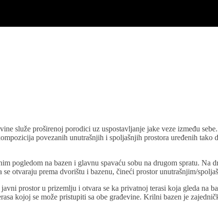
vine služe proširenoj porodici uz uspostavljanje jake veze između sebe
e kompozicija povezanih unutrašnjih i spoljašnjih prostora uređenih tako
nim pogledom na bazen i glavnu spavaću sobu na drugom spratu. Na dru
a se otvaraju prema dvorištu i bazenu, čineći prostor unutrašnjim/spolj
ni prostor u prizemlju i otvara se ka privatnoj terasi koja gleda na baš
terasa kojoj se može pristupiti sa obe građevine. Krilni bazen je zajednič