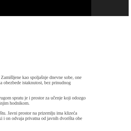
. Zamišljene kao spoljašnje dnevne sobe, one
 da obezbede istaknutost, bez prinudnog
gom spratu je i prostor za učenje koji odozgo
ašnjim hodnikom.
tu. Javni prostor na prizemlju ima klizeća
ki i on odvaja privatna od javnih dvorišta obe