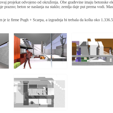
ući ovaj projekat odvojeno od okruženja. Obe građevine imaju betonske e
je prazno; beton se naslanja na staklo; zemlja daje put prema vodi. Masa
tim je iz firme Pugh + Scarpa, a izgradnja bi trebala da košta oko 1.336.