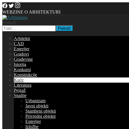
WEBZINE O ARHITEKTURI
Pretraži
Pretraži
Arhitekti
CAD
Enterijer
Gradovi
Građevine
Istorija
Konkursi
Konstrukcije
Kuće
Literatura
Pejzaž
Studije
Urbanizam
Javni objekti
Stambeni objekti
Privredni objekti
Enterijer
Izložbe