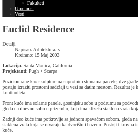
Fakulteti
Umetnost
Vesti
Euclid Residence
Detalji
Napisao:
Arhitektura.rs
Kreirano: 15 Maj 2003
Lokacija
: Santa Monica, California
Projektanti
: Pugh + Scarpa
Pozicionirane kao skulpture na suprotnim stranama parcele, dve građe
postaju izraziti prostorni sadržaji u vezi sa datim mestom. Rezultat j
kontinuiteta.
Front kuće ima solarne panele, gostinjsku sobu u podrumu sa podvod
gleda na dnevnu sobu u prizemlju, koja ima klizeća staklena vrata koj
Zadnji deo kuće ima potkrovlje sa jednom spavaćom sobom, gleda na jav
staklena vrata koja se otvaraju ka dvorištu i bazenu. Postoji i krovna 
kuće.