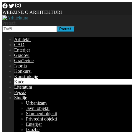
WEBZINE O ARHITEKTURI
Pretraži
Pretraži
Arhitekti
CAD
Enterijer
Gradovi
Građevine
Istorija
Konkursi
Konstrukcije
Kuće
Literatura
Pejzaž
Studije
Urbanizam
Javni objekti
Stambeni objekti
Privredni objekti
Enterijer
Izložbe