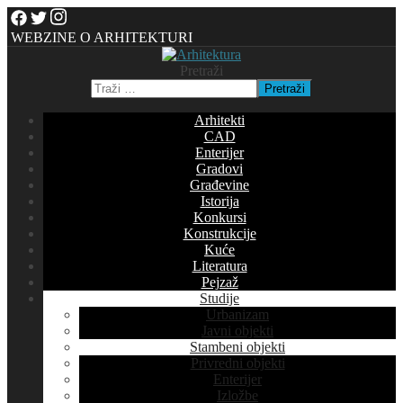
WEBZINE O ARHITEKTURI
Pretraži
Pretraži
Arhitekti
CAD
Enterijer
Gradovi
Građevine
Istorija
Konkursi
Konstrukcije
Kuće
Literatura
Pejzaž
Studije
Urbanizam
Javni objekti
Stambeni objekti
Privredni objekti
Enterijer
Izložbe