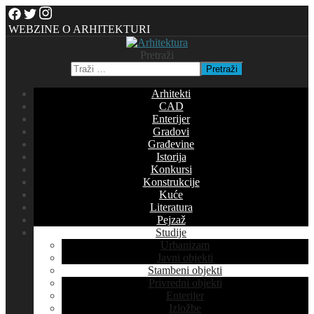
WEBZINE O ARHITEKTURI
Pretraži
Pretraži
Arhitekti
CAD
Enterijer
Gradovi
Građevine
Istorija
Konkursi
Konstrukcije
Kuće
Literatura
Pejzaž
Studije
Urbanizam
Javni objekti
Stambeni objekti
Privredni objekti
Enterijer
Izložbe