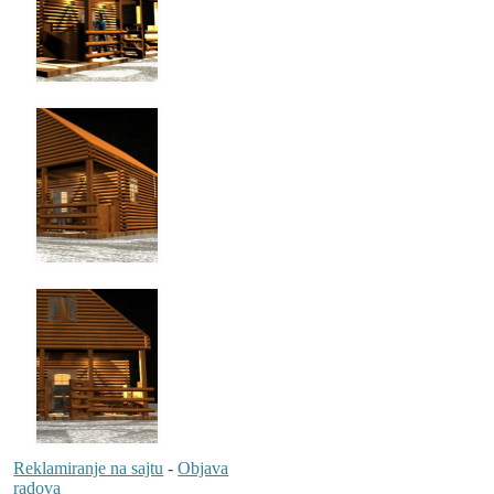
Reklamiranje na sajtu
-
Objava
radova