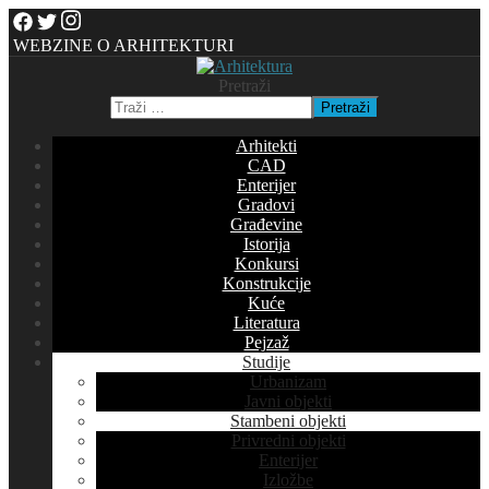
WEBZINE O ARHITEKTURI
Pretraži
Pretraži
Arhitekti
CAD
Enterijer
Gradovi
Građevine
Istorija
Konkursi
Konstrukcije
Kuće
Literatura
Pejzaž
Studije
Urbanizam
Javni objekti
Stambeni objekti
Privredni objekti
Enterijer
Izložbe