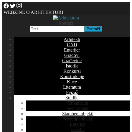
WEBZINE O ARHITEKTURI
Pretraži
Pretraži
Arhitekti
CAD
Enterijer
Gradovi
Građevine
Istorija
Konkursi
Konstrukcije
Kuće
Literatura
Pejzaž
Studije
Urbanizam
Javni objekti
Stambeni objekti
Privredni objekti
Enterijer
Izložbe