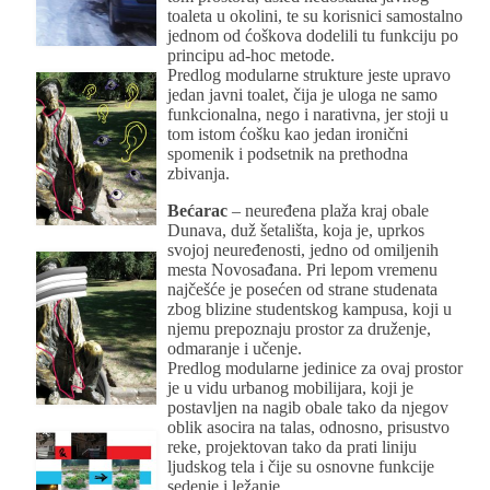
toaleta u okolini, te su korisnici samostalno
jednom od ćoškova dodelili tu funkciju po
principu ad-hoc metode.
Predlog modularne strukture jeste upravo
jedan javni toalet, čija je uloga ne samo
funkcionalna, nego i narativna, jer stoji u
tom istom ćošku kao jedan ironični
spomenik i podsetnik na prethodna
zbivanja.
Bećarac
– neuređena plaža kraj obale
Dunava, duž šetališta, koja je, uprkos
svojoj neuređenosti, jedno od omiljenih
mesta Novosađana. Pri lepom vremenu
najčešće je posećen od strane studenata
zbog blizine studentskog kampusa, koji u
njemu prepoznaju prostor za druženje,
odmaranje i učenje.
Predlog modularne jedinice za ovaj prostor
je u vidu urbanog mobilijara, koji je
postavljen na nagib obale tako da njegov
oblik asocira na talas, odnosno, prisustvo
reke, projektovan tako da prati liniju
ljudskog tela i čije su osnovne funkcije
sedenje i ležanje.