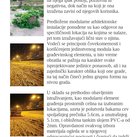
na njega ipak postoji, pozitivna ili
negativna, dok način na koji je ona
izražena zavisi od njegovih korisnika.
Predložene modularne arhitektonske
instalacije ponuđene su kao odgovor na
specifičnosti lokacija na kojima se nalaze,
pri tom izražavajući lični stav o njima.
Vodeći se principom čovekomernosti i
korišćenjem jedinstvenog modula kao
građevinskog elementa, u isto vreme
obratila se pažnja na karakter svake
isprojektovane jedinice ponaosob, ali i na
zajednički karakter oblika koji one grade,
na taj način čineći jednu grupnu formu na
nivou grada.
U skladu sa prethodno obavljenim
istraživanjem, kao modularni element
građenja prostornih celina na izabranim
lokacijama, uzeta je polutvrda bakarna cev
spoljašnjeg prečnika 5.6cm, a unutrašnjeg
5.1cm, i obložena tankim slojem PVC-a od
2mm. Opravdanost ovakvog izbora
materijala ogleda se u njegovoj
odgovarajućoj nosivosti i čvrstoći da izdrži