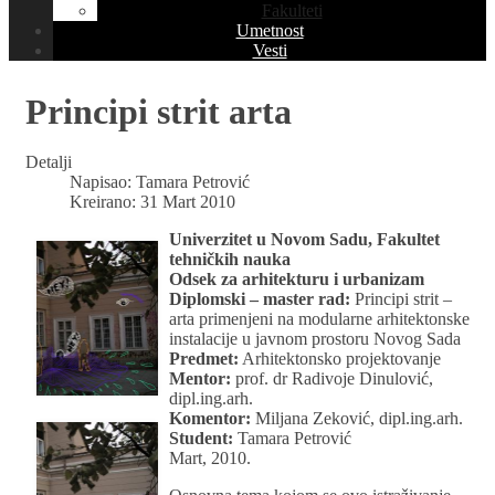
Fakulteti
Umetnost
Vesti
Principi strit arta
Detalji
Napisao:
Tamara Petrović
Kreirano: 31 Mart 2010
Univerzitet u Novom Sadu, Fakultet
tehničkih nauka
Odsek za arhitekturu i urbanizam
Diplomski – master rad:
Principi strit –
arta primenjeni na modularne arhitektonske
instalacije u javnom prostoru Novog Sada
Predmet:
Arhitektonsko projektovanje
Mentor:
prof. dr Radivoje Dinulović,
dipl.ing.arh.
Komentor:
Miljana Zeković, dipl.ing.arh.
Student:
Tamara Petrović
Mart, 2010.