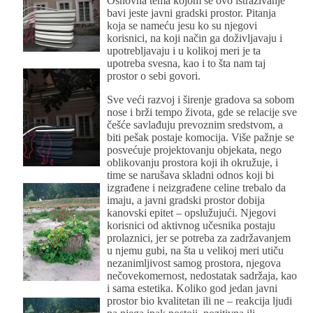
Osnovna tema kojom se ovo istraživanje
bavi jeste javni gradski prostor. Pitanja
koja se nameću jesu ko su njegovi
korisnici, na koji način ga doživljavaju i
upotrebljavaju i u kolikoj meri je ta
upotreba svesna, kao i to šta nam taj
prostor o sebi govori.
Sve veći razvoj i širenje gradova sa sobom
nose i brži tempo života, gde se relacije sve
češće savlađuju prevoznim sredstvom, a
biti pešak postaje komocija. Više pažnje se
posvećuje projektovanju objekata, nego
oblikovanju prostora koji ih okružuje, i
time se narušava skladni odnos koji bi
izgrađene i neizgrađene celine trebalo da
imaju, a javni gradski prostor dobija
kanovski epitet – opslužujući. Njegovi
korisnici od aktivnog učesnika postaju
prolaznici, jer se potreba za zadržavanjem
u njemu gubi, na šta u velikoj meri utiču
nezanimljivost samog prostora, njegova
nečovekomernost, nedostatak sadržaja, kao
i sama estetika. Koliko god jedan javni
prostor bio kvalitetan ili ne – reakcija ljudi