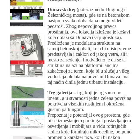
Dunavski kej
(potez između Duginog i
Železničkog mosta), gde se na betonskom
nasipu u svako doba dana mogu videti
pecaroši. Zbog nepovoljnog pravca
prostiranja, ova lokacija izložena je košavi
koja dolazi sa Dunava (sa jugoistoka).
Predložena je modularna struktura na
samoj betonskoj obali, koja bi u isto vreme
predstavljala i zaklon od jakog vetra, ali i
mesto za sedenje. Predviđeno je da se ta
struktura nalazi na platformi lancima
zakačenoj za teren, koja bi u slučaju višeg
vodostaja plutala na površini Dunava i na
taj način činila jednu urbanu instalaciju.
Trg galerija
– trg, koji je trg samo po
imenu, a u stvarnosti jedna zelena površina
pokrivena visokim rastinjem i okružena
gustim parkingom.
Prepoznat je potencijal ovog prostora, gde
bi se izmeštanjem parkinga i postavljanjem
osvetljenja i mobilijara u vidu rotirajućih
stolica koje formiraju mikroceline, potpuno
promenio karakter trga, koji bi nakon