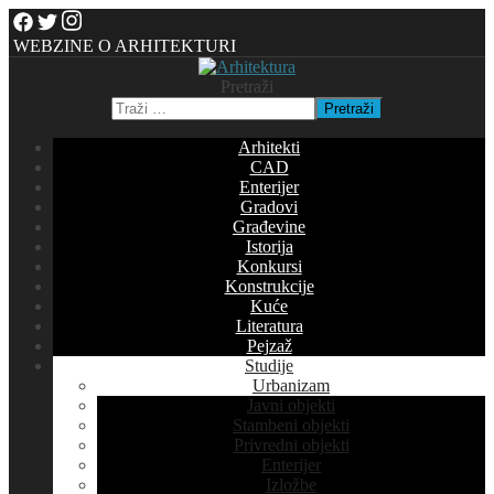
WEBZINE O ARHITEKTURI
Pretraži
Pretraži
Arhitekti
CAD
Enterijer
Gradovi
Građevine
Istorija
Konkursi
Konstrukcije
Kuće
Literatura
Pejzaž
Studije
Urbanizam
Javni objekti
Stambeni objekti
Privredni objekti
Enterijer
Izložbe