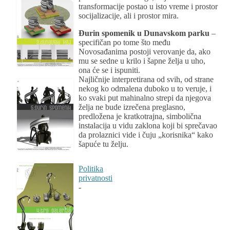
transformacije postao u isto vreme i prostor
socijalizacije, ali i prostor mira.
Đurin spomenik u Dunavskom parku
–
specifičan po tome što među
Novosađanima postoji verovanje da, ako
mu se sedne u krilo i šapne želja u uho,
ona će se i ispuniti.
Najličnije interpretirana od svih, od strane
nekog ko odmalena duboko u to veruje, i
ko svaki put mahinalno strepi da njegova
želja ne bude izrečena preglasno,
predložena je kratkotrajna, simbolična
instalacija u vidu zaklona koji bi sprečavao
da prolaznici vide i čuju „korisnika“ kako
šapuće tu želju.
Politika
privatnosti
-