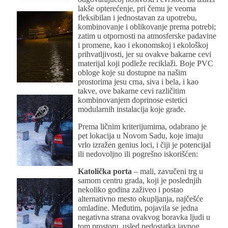
lakše opterećenje, pri čemu je veoma
fleksibilan i jednostavan za upotrebu,
kombinovanje i oblikovanje prema potrebi;
zatim u otpornosti na atmosferske padavine
i promene, kao i ekonomskoj i ekološkoj
prihvatljivosti, jer su ovakve bakarne cevi
materijal koji podleže reciklaži. Boje PVC
obloge koje su dostupne na našim
prostorima jesu crna, siva i bela, i kao
takve, ove bakarne cevi različitim
kombinovanjem doprinose estetici
modularnih instalacija koje grade.
Prema ličnim kriterijumima, odabrano je
pet lokacija u Novom Sadu, koje imaju
vrlo izražen genius loci, i čiji je potencijal
ili nedovoljno ili pogrešno iskorišćen:
Katolička porta
– mali, zavučeni trg u
samom centru grada, koji je poslednjih
nekoliko godina zaživeo i postao
alternativno mesto okupljanja, najčešće
omladine. Međutim, pojavila se jedna
negativna strana ovakvog boravka ljudi u
tom prostoru, usled nedostatka javnog