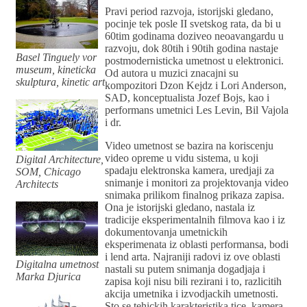
Pravi period razvoja, istorijski gledano,
pocinje tek posle II svetskog rata, da bi u
60tim godinama doziveo neoavangardu u
razvoju, dok 80tih i 90tih godina nastaje
Basel Tinguely vor
postmodernisticka umetnost u elektronici.
museum, kineticka
Od autora u muzici znacajni su
skulptura, kinetic art
kompozitori Dzon Kejdz i Lori Anderson,
SAD, konceptualista Jozef Bojs, kao i
performans umetnici Les Levin, Bil Vajola
i dr.
Video umetnost se bazira na koriscenju
video opreme u vidu sistema, u koji
Digital Architecture,
spadaju elektronska kamera, uredjaji za
SOM, Chicago
snimanje i monitori za projektovanja video
Architects
snimaka prilikom finalnog prikaza zapisa.
Ona je istorijski gledano, nastala iz
tradicije eksperimentalnih filmova kao i iz
dokumentovanja umetnickih
eksperimenata iz oblasti performansa, bodi
i lend arta. Najraniji radovi iz ove oblasti
Digitalna umetnost
nastali su putem snimanja dogadjaja i
Marka Djurica
zapisa koji nisu bili rezirani i to, razlicitih
akcija umetnika i izvodjackih umetnosti.
Sto se tehickih karakteristika tice, kamera