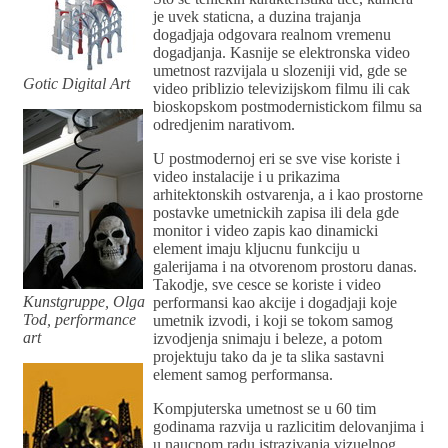
je uvek staticna, a duzina trajanja
dogadjaja odgovara realnom vremenu
dogadjanja. Kasnije se elektronska video
umetnost razvijala u slozeniji vid, gde se
Gotic Digital Art
video priblizio televizijskom filmu ili cak
bioskopskom postmodernistickom filmu sa
odredjenim narativom.
U postmodernoj eri se sve vise koriste i
video instalacije i u prikazima
arhitektonskih ostvarenja, a i kao prostorne
postavke umetnickih zapisa ili dela gde
monitor i video zapis kao dinamicki
element imaju kljucnu funkciju u
galerijama i na otvorenom prostoru danas.
Takodje, sve cesce se koriste i video
Kunstgruppe, Olga
performansi kao akcije i dogadjaji koje
Tod, performance
umetnik izvodi, i koji se tokom samog
art
izvodjenja snimaju i beleze, a potom
projektuju tako da je ta slika sastavni
element samog performansa.
Kompjuterska umetnost se u 60 tim
godinama razvija u razlicitim delovanjima i
u naucnom radu istrazivanja vizuelnog