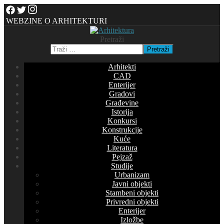
WEBZINE O ARHITEKTURI
Pretraži
Pretraži
Arhitekti
CAD
Enterijer
Gradovi
Građevine
Istorija
Konkursi
Konstrukcije
Kuće
Literatura
Pejzaž
Studije
Urbanizam
Javni objekti
Stambeni objekti
Privredni objekti
Enterijer
Izložbe