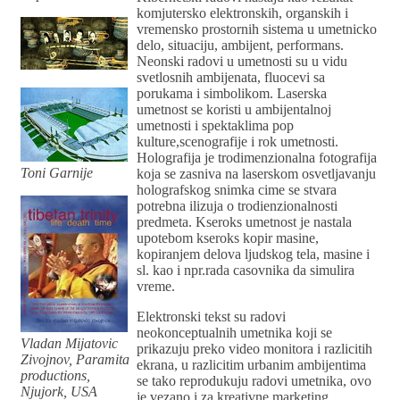
komjutersko elektronskih, organskih i
vremensko prostornih sistema u umetnicko
delo, situaciju, ambijent, performans.
Neonski radovi u umetnosti su u vidu
svetlosnih ambijenata, fluocevi sa
porukama i simbolikom. Laserska
umetnost se koristi u ambijentalnoj
umetnosti i spektaklima pop
kulture,scenografije i rok umetnosti.
Holografija je trodimenzionalna fotografija
Toni Garnije
koja se zasniva na laserskom osvetljavanju
holografskog snimka cime se stvara
potrebna ilizuja o trodienzionalnosti
predmeta. Kseroks umetnost je nastala
upotebom kseroks kopir masine,
kopiranjem delova ljudskog tela, masine i
sl. kao i npr.rada casovnika da simulira
vreme.
Elektronski tekst su radovi
neokonceptualnih umetnika koji se
Vladan Mijatovic
prikazuju preko video monitora i razlicitih
Zivojnov, Paramita
ekrana, u razlicitim urbanim ambijentima
productions,
se tako reprodukuju radovi umetnika, ovo
Njujork, USA
je vezano i za kreativne marketing