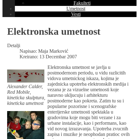
Fakulteti
Umetnost
Vesti
Elektronska umetnost
Detalji
Napisao:
Maja Marković
Kreirano: 13 Decembar 2007
Elektronska umetnost se javlja u
postmodernom periodu, u vidu razlicitih
vidova umetnickog iskaza, kojima je
zajednicka upotreba elektronskih medija i
Alexander Calder,
vezana je za vizuelne umetnosti koje
Red Mobile,
naravno ukljucuju i arhitekturu
kineticka skulptura,
postmoderne kao pokreta. Zatim tu su i
kineticka umetnost
popularne pozorisne i scenografske
enterijerske umetnosti spektakla u
gradovima koje mogu biti vezane i za
urbane instalacije, kao i performans, kao
vid novog izrazavanja. Upotreba zvucnih
zapisa i muzike je neophodan pratioc ovih