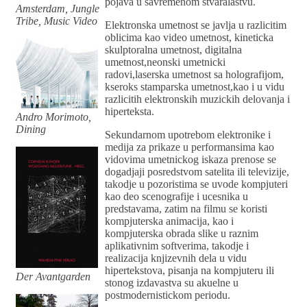
pojava u savremenom stvaralastvu.
Amsterdam, Jungle
Tribe, Music Video
Elektronska umetnost se javlja u razlicitim
oblicima kao video umetnost, kineticka
skulptoralna umetnost, digitalna
umetnost,neonski umetnicki
radovi,laserska umetnost sa holografijom,
kseroks stamparska umetnost,kao i u vidu
razlicitih elektronskih muzickih delovanja i
hiperteksta.
Andro Morimoto,
Dining
Sekundarnom upotrebom elektronike i
medija za prikaze u performansima kao
vidovima umetnickog iskaza prenose se
dogadjaji posredstvom satelita ili televizije,
takodje u pozoristima se uvode kompjuteri
kao deo scenografije i ucesnika u
predstavama, zatim na filmu se koristi
kompjuterska animacija, kao i
kompjuterska obrada slike u raznim
aplikativnim softverima, takodje i
realizacija knjizevnih dela u vidu
hipertekstova, pisanja na kompjuteru ili
Der Avantgarden
stonog izdavastva su akuelne u
postmodernistickom periodu.