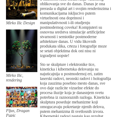
oblikovanja sve do danas. Danas je ona
prerasla u digital art i svojim renderinzima i
komunikacijama iskljucivo putem
virtuelnosti ona doprinosi i
manipulativnosti i-ili otudjenju
Mirko Ilic Design
postmodernog coveka! Kompjuteri su
osnovna sredstva simulacije artificijelne
stvarnosti i semiotike postmoderne
arhitekture danas. U vidu likovnih
produkata slika, crteza i fotografije moze
se setati objektima dok oni nisu ni
izgradjeni uopste!
Sto se skulpture i elektronike tice,
kineticka i kibernetska delovanja su
najuticajnija u postmodernoj eri, zatim
Mirko Ilic,
laserski radovi, neonski radovi i holografija
rendering
koja zauzima posebno mesto danas, sve
ovo daje razlicite vizuelne efekte do
procesa iluzije koja je danasnjem svetu
potrebna iz raznoraznih razloga. Kineticka
skulptura poseduje mehanizme koji
omogucavaju pokretanje njenih delova,
Pljus, Dragan
putem mehanizma ili svetlosnih izvora.
Papic
Kibernetski radovi nastaju kao rezultat