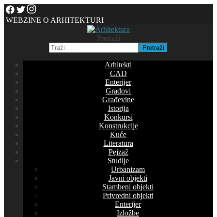
WEBZINE O ARHITEKTURI
Pretraži
Pretraži
Arhitekti
CAD
Enterijer
Gradovi
Građevine
Istorija
Konkursi
Konstrukcije
Kuće
Literatura
Pejzaž
Studije
Urbanizam
Javni objekti
Stambeni objekti
Privredni objekti
Enterijer
Izložbe