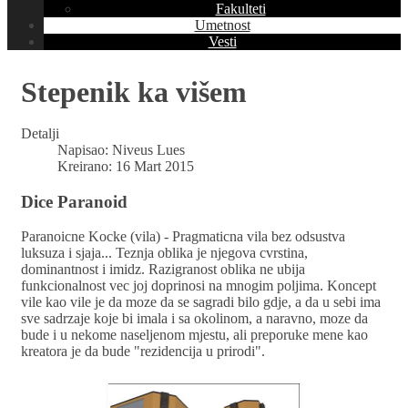
Fakulteti
Umetnost
Vesti
Stepenik ka višem
Detalji
Napisao:
Niveus Lues
Kreirano: 16 Mart 2015
Dice Paranoid
Paranoicne Kocke (vila) - Pragmaticna vila bez odsustva
luksuza i sjaja... Teznja oblika je njegova cvrstina,
dominantnost i imidz. Razigranost oblika ne ubija
funkcionalnost vec joj doprinosi na mnogim poljima. Koncept
vile kao vile je da moze da se sagradi bilo gdje, a da u sebi ima
sve sadrzaje koje bi imala i sa okolinom, a naravno, moze da
bude i u nekome naseljenom mjestu, ali preporuke mene kao
kreatora je da bude "rezidencija u prirodi".