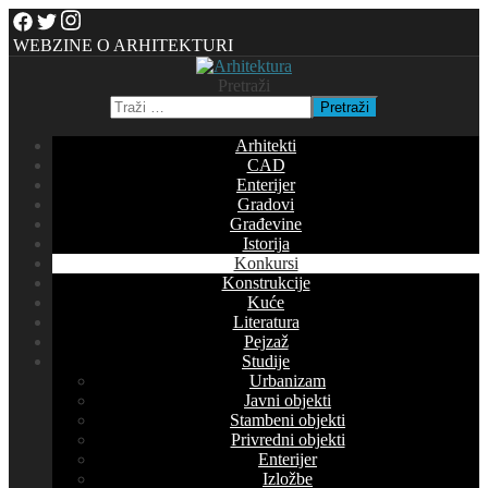
WEBZINE O ARHITEKTURI
Pretraži
Pretraži
Arhitekti
CAD
Enterijer
Gradovi
Građevine
Istorija
Konkursi
Konstrukcije
Kuće
Literatura
Pejzaž
Studije
Urbanizam
Javni objekti
Stambeni objekti
Privredni objekti
Enterijer
Izložbe