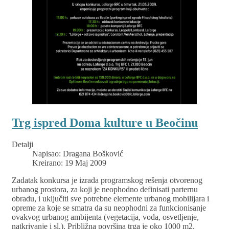
Trg ispred Doma kulture u Beočinu
Detalji
Napisao:
Dragana Bošković
Kreirano: 19 Maj 2009
Zadatak konkursa je izrada programskog rešenja otvorenog
urbanog prostora, za koji je neophodno definisati parternu
obradu, i uključiti sve potrebne elemente urbanog mobilijara i
opreme za koje se smatra da su neophodni za funkcionisanje
ovakvog urbanog ambijenta (vegetacija, voda, osvetljenje,
natkrivanje i sl.). Približna površina trga je oko 1000 m2.