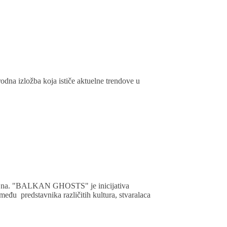
dna izložba koja ističe aktuelne trendove u
izajna. "BALKAN GHOSTS" je inicijativa
među predstavnika različitih kultura, stvaralaca