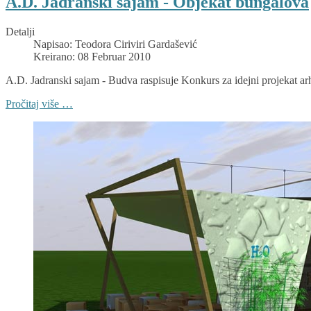
A.D. Jadranski sajam - Objekat bungalova
Detalji
Napisao:
Teodora Ciriviri Gardašević
Kreirano: 08 Februar 2010
A.D. Jadranski sajam - Budva raspisuje Konkurs za idejni projekat ar
Pročitaj više …