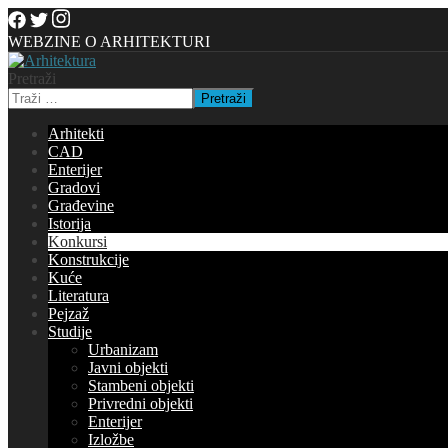
WEBZINE O ARHITEKTURI
Pretraži
Pretraži
Arhitekti
CAD
Enterijer
Gradovi
Građevine
Istorija
Konkursi
Konstrukcije
Kuće
Literatura
Pejzaž
Studije
Urbanizam
Javni objekti
Stambeni objekti
Privredni objekti
Enterijer
Izložbe