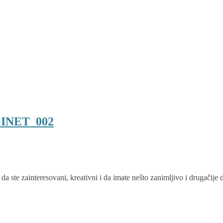
AGINET_002
 ste zainteresovani, kreativni i da imate nešto zanimljivo i drugačije d