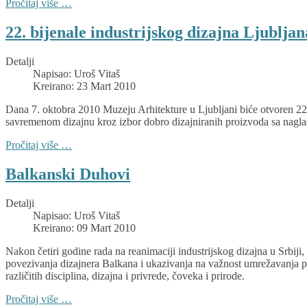
Pročitaj više …
22. bijenale industrijskog dizajna Ljubljan
Detalji
Napisao:
Uroš Vitaš
Kreirano: 23 Mart 2010
Dana 7. oktobra 2010 Muzeju Arhitekture u Ljubljani biće otvoren 22.
savremenom dizajnu kroz izbor dobro dizajniranih proizvoda sa naglask
Pročitaj više …
Balkanski Duhovi
Detalji
Napisao:
Uroš Vitaš
Kreirano: 09 Mart 2010
Nakon četiri godine rada na reanimaciji industrijskog dizajna u S
povezivanja dizajnera Balkana i ukazivanja na važnost umrežavanja prog
različitih disciplina, dizajna i privrede, čoveka i prirode.
Pročitaj više …