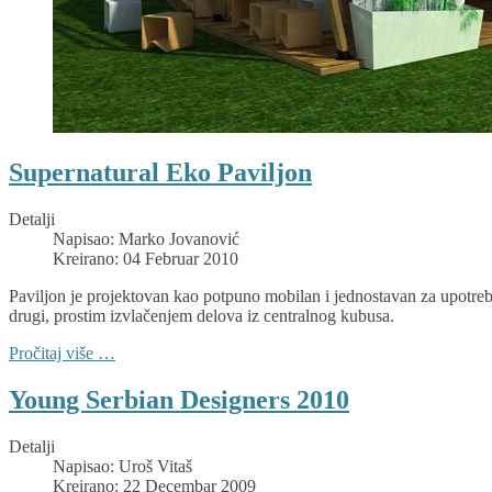
Supernatural Eko Paviljon
Detalji
Napisao:
Marko Jovanović
Kreirano: 04 Februar 2010
Paviljon je projektovan kao potpuno mobilan i jednostavan za upotrebu
drugi, prostim izvlačenjem delova iz centralnog kubusa.
Pročitaj više …
Young Serbian Designers 2010
Detalji
Napisao:
Uroš Vitaš
Kreirano: 22 Decembar 2009