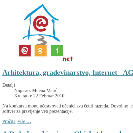
Arhitektura, građevinarstvo, Internet - 
Detalji
Napisao:
Milena Marić
Kreirano: 22 Februar 2010
Na konkursu mogu učestvovati učenici sva četiri razreda. Dovoljno je da
softver za pravljenje veb prezentacije.
Pročitaj više …